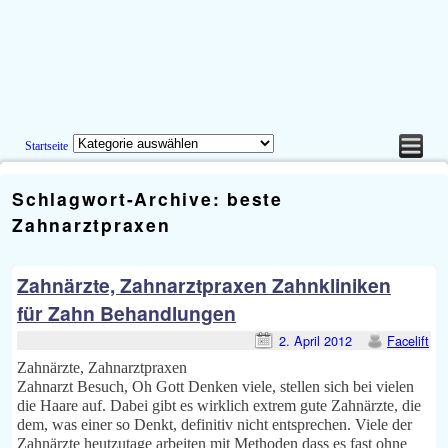
Startseite
Zum Inhalt wechseln
Zum sekundären Inhalt wechseln
Schlagwort-Archive:
beste
Zahnarztpraxen
Zahnärzte, Zahnarztpraxen Zahnkliniken
für Zahn Behandlungen
2. April 2012
Facelift
Zahnärzte, Zahnarztpraxen
Zahnarzt Besuch, Oh Gott Denken viele, stellen sich bei vielen
die Haare auf. Dabei gibt es wirklich extrem gute Zahnärzte, die
dem, was einer so Denkt, definitiv nicht entsprechen. Viele der
Zahnärzte heutzutage arbeiten mit Methoden dass es fast ohne